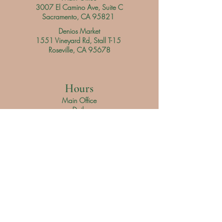
3007 El Camino Ave, Suite C
Sacramento, CA 95821
Denios Market
1551 Vineyard Rd, Stall T-15
Roseville, CA 95678
Hours
Main Office
Daily
9 am - 3 pm
Denios Market
Saturday 9 am - 3 pm
Sunday 9 am - 4 pm
Servicio al Cliente
Teléfono:
916 305 4865
Correo electrónico: